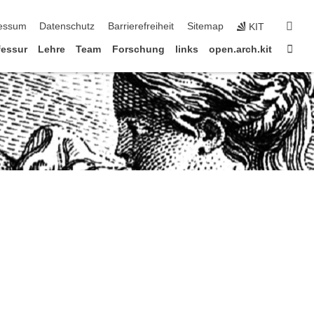
erspringen
suc
essum
Datenschutz
Barrierefreiheit
Sitemap
KIT
Star
fessur
Lehre
Team
Forschung
links
open.arch.kit