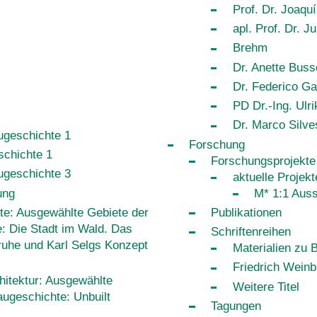
Prof. Dr. Joaq
apl. Prof. Dr. J
Brehm
Dr. Anette Buss
Dr. Federico Ga
PD Dr.-Ing. Ulr
Dr. Marco Silves
augeschichte 1
Forschung
schichte 1
Forschungsprojekte
augeschichte 3
aktuelle Projekt
ung
M* 1:1 Auss
te: Ausgewählte Gebiete der
Publikationen
e: Die Stadt im Wald. Das
Schriftenreihen
sruhe und Karl Selgs Konzept
Materialien zu
Friedrich Weinb
hitektur: Ausgewählte
Weitere Titel
augeschichte: Unbuilt
Tagungen