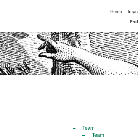
Navigation üb
Home
Impr
Pro
chte
Team
Team