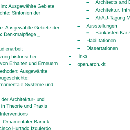
Architects and 
Film: Ausgewählte Gebiete
Architektur, Inf
chte: Sinfonien der
AhAU-Tagung M
Ausstellungen
e: Ausgewählte Gebiete der
Baukasten Karls
e: Denkmalpflege _
Habilitationen
Dissertationen
udienarbeit
links
ung historischer
 von Erhalten und Erneuern
open.arch.kit
Methoden: Ausgewählte
augeschichte:
amentale Systeme und
der Architektur- und
in Theorie und Praxis
Interventions
. Ornamentaler Barock.
isco Hurtado Izquierdo