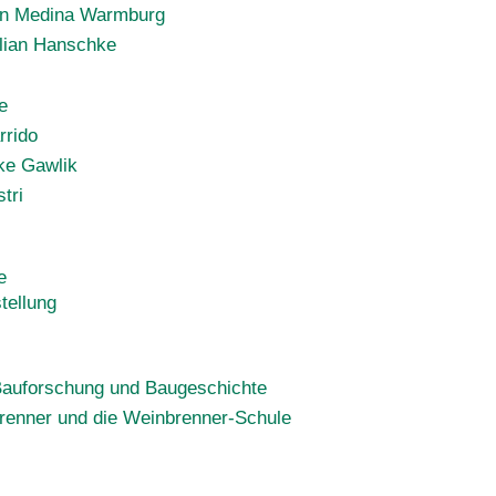
uín Medina Warmburg
ulian Hanschke
e
rrido
ike Gawlik
tri
e
tellung
 Bauforschung und Baugeschichte
renner und die Weinbrenner-Schule