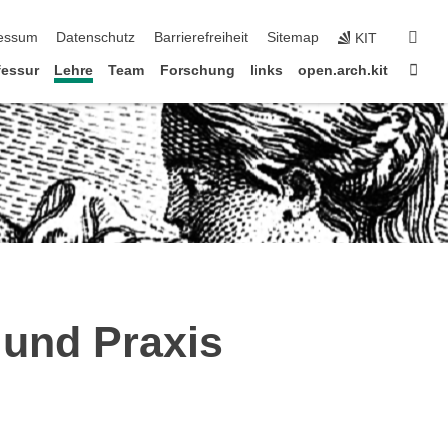
erspringen
suc
essum
Datenschutz
Barrierefreiheit
Sitemap
KIT
Star
fessur
Lehre
Team
Forschung
links
open.arch.kit
 und Praxis