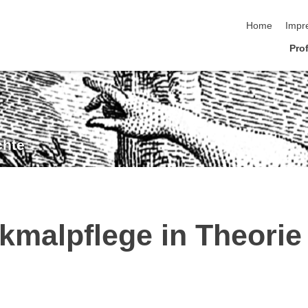
Navigation üb
Home
Impr
Pro
chte
malpflege in Theorie