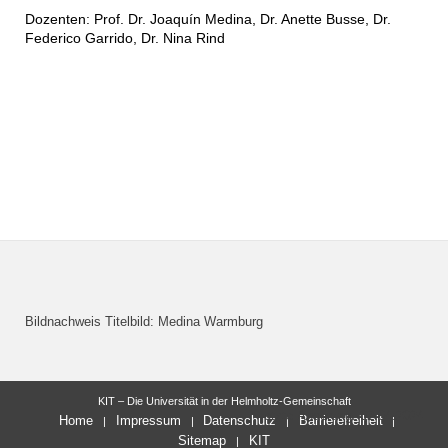
Dozenten: Prof. Dr. Joaquín Medina, Dr. Anette Busse, Dr.
Federico Garrido, Dr. Nina Rind
Bildnachweis Titelbild: Medina Warmburg
KIT – Die Universität in der Helmholtz-Gemeinschaft
letzte Änderung: 02.04.2024
Home
Impressum
Datenschutz
Barrierefreiheit
Sitemap
KIT