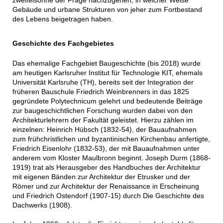
zweifelsohne der Frage nachzugehen, in welcher Weise
Gebäude und urbane Strukturen von jeher zum Fortbestand
des Lebens beigetragen haben.
Geschichte des Fachgebietes
Das ehemalige Fachgebiet Baugeschichte (bis 2018) wurde
am heutigen Karlsruher Institut für Technologie KIT, ehemals
Universität Karlsruhe (TH), bereits seit der Integration der
früheren Bauschule Friedrich Weinbrenners in das 1825
gegründete Polytechnicum gelehrt und bedeutende Beiträge
zur baugeschichtlichen Forschung wurden dabei von den
Architekturlehrern der Fakultät geleistet. Hierzu zählen im
einzelnen: Heinrich Hübsch (1832-54), der Bauaufnahmen
zum frühchristlichen und byzantinischen Kirchenbau anfertigte,
Friedrich Eisenlohr (1832-53), der mit Bauaufnahmen unter
anderem vom Kloster Maulbronn beginnt. Joseph Durm (1868-
1919) trat als Herausgeber des Handbuches der Architektur
mit eigenen Bänden zur Architektur der Etrusker und der
Römer und zur Architektur der Renaissance in Erscheinung
und Friedrich Ostendorf (1907-15) durch Die Geschichte des
Dachwerks (1908).