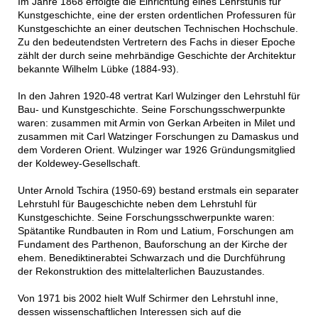
Im Jahre 1868 erfolgte die Einrichtung eines Lehrstuhls für
Kunstgeschichte, eine der ersten ordentlichen Professuren für
Kunstgeschichte an einer deutschen Technischen Hochschule.
Zu den bedeutendsten Vertretern des Fachs in dieser Epoche
zählt der durch seine mehrbändige Geschichte der Architektur
bekannte Wilhelm Lübke (1884-93).
In den Jahren 1920-48 vertrat Karl Wulzinger den Lehrstuhl für
Bau- und Kunstgeschichte. Seine Forschungsschwerpunkte
waren: zusammen mit Armin von Gerkan Arbeiten in Milet und
zusammen mit Carl Watzinger Forschungen zu Damaskus und
dem Vorderen Orient. Wulzinger war 1926 Gründungsmitglied
der Koldewey-Gesellschaft.
Unter Arnold Tschira (1950-69) bestand erstmals ein separater
Lehrstuhl für Baugeschichte neben dem Lehrstuhl für
Kunstgeschichte. Seine Forschungsschwerpunkte waren:
Spätantike Rundbauten in Rom und Latium, Forschungen am
Fundament des Parthenon, Bauforschung an der Kirche der
ehem. Benediktinerabtei Schwarzach und die Durchführung
der Rekonstruktion des mittelalterlichen Bauzustandes.
Von 1971 bis 2002 hielt Wulf Schirmer den Lehrstuhl inne,
dessen wissenschaftlichen Interessen sich auf die